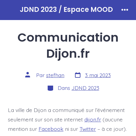
Aller
JDND 2023 / Espace MOOD
au
Men
contenu
Communication
Dijon.fr
Date
Auteur
Par
stefhan
3 mai 2023
de
de
publication
la
Catégories
Dans
JDND 2023
publication
La ville de Dijon a communiqué sur l’événement
seulement sur son site internet
dijon.fr
(aucune
mention sur
Facebook
ni sur
Twitter
– à ce jour).