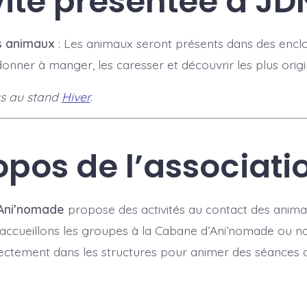
vité présentée à J
es animaux
: Les animaux seront présents dans des enclo
onner à manger, les caresser et découvrir les plus origi
s au stand
Hiver
.
opos de l’associati
Ani’nomade
propose des activités au contact des anim
 accueillons les groupes à la Cabane d’Ani’nomade ou n
ectement dans les structures pour animer des séances 
s