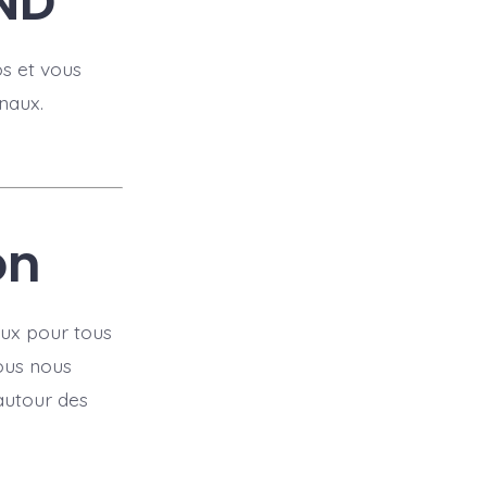
DND
s et vous
naux.
on
aux pour tous
ous nous
autour des